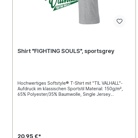
Shirt "FIGHTING SOULS", sportsgrey
Hochwertiges Softstyle® T-Shirt mit "TIL VALHALL"-
Aufdruck im klassischen Sportstil Material: 150g/m²,
65% Polyester/35% Baumwolle, Single Jersey
Durchgehendes Schulterband, schmaler
Rundhalsausschnitt, Rundstrickware, Doppelnähte an
Arm und Saum Größen: S – XXL Farben:sportsgrey
(sgr) mit grünem Aufdruck
20,95 €*