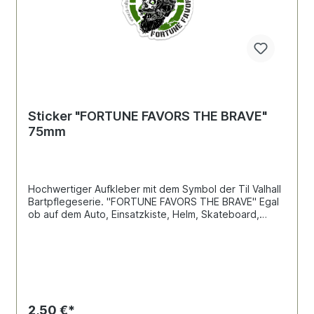
Sticker "FORTUNE FAVORS THE BRAVE"
75mm
Hochwertiger Aufkleber mit dem Symbol der Til Valhall
Bartpflegeserie. "FORTUNE FAVORS THE BRAVE" Egal
ob auf dem Auto, Einsatzkiste, Helm, Skateboard,
Spind, Schließfach. Unsere Abziehbilder lassen sich
leicht auf jeder glatten Oberfläche aufbringen. Sie sind
wasserfest und UV-beständig, und trotzen dem Wetter
für eine lange Zeit. Abmessungen ca. 75 x XX mm
2,50 €*